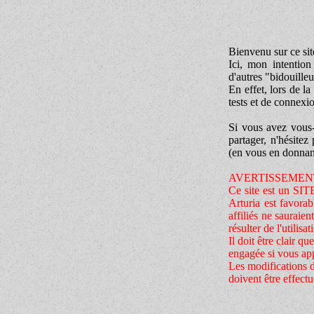
Bienvenu sur ce site
Ici, mon intention
d'autres "bidouille
En effet, lors de l
tests et de connexio
Si vous avez vous-
partager, n'hésitez
(en vous en donnant
AVERTISSEMEN
Ce site est un 
Arturia est favorab
affiliés ne sauraie
résulter de l'utilisa
Il doit être clair q
engagée si vous app
Les modifications dé
doivent être effect