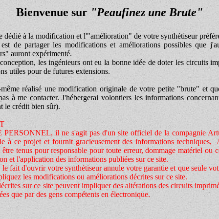
Bienvenue sur
"Peaufinez une Brute"
 dédié à la modification et l'"amélioration" de votre synthétiseur préfér
 est de partager les modifications et améliorations possibles que j'a
urs" auront expérimenté.
a conception, les ingénieurs ont eu la bonne idée de doter les circuits i
ns utiles pour de futures extensions.
même réalisé une modification originale de votre petite "brute" et qu
 pas à me contacter. J'hébergerai volontiers les informations concernan
 le crédit bien sûr).
T
SITE PERSONNEL,
il ne s'agit pas d'un site officiel de la compagnie Art
le à ce projet et fournit gracieusement des informations techniques, 
nt être tenus pour responsable pour toute erreur, dommage matériel ou c
tion et l'application des informations publiées sur ce site.
ue le fait d'ouvrir votre synthétiseur annule votre garantie et que seule vot
liquez les modifications ou améliorations décrites sur ce site.
crites sur ce site peuvent impliquer des altérations des circuits imprimé
uées que par des gens compétents en électronique.