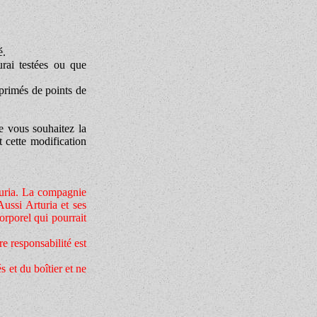
é.
urai testées ou que
mprimés de points de
e vous souhaitez la
t cette modification
uria. La
compagnie
Aussi Arturia et ses
orporel qui pourrait
re responsabilité est
s et du boîtier et ne